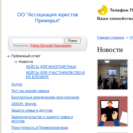
Телефон 7
ОО "Ассоциация юристов
Ваше спокойстви
Приморья"
Главная страница
П
Например,
Рябов Евгений Николаевич
Новости
Публичный отчёт
Новости
КЕЙСЫ ДЛЯ МНОГОДЕТНЫХ
КЕЙСЫ ДЛЯ УЧАСТНИКОВ СВО И
ИХ БЛИЗКИХ
Услуги
Тест на знания закона
Бесплатные юридические консультации
ЗАКОН. Форум.
Защита семьи и детства
Законодательство о защите семьи и
детства
Преступность в Приморском крае