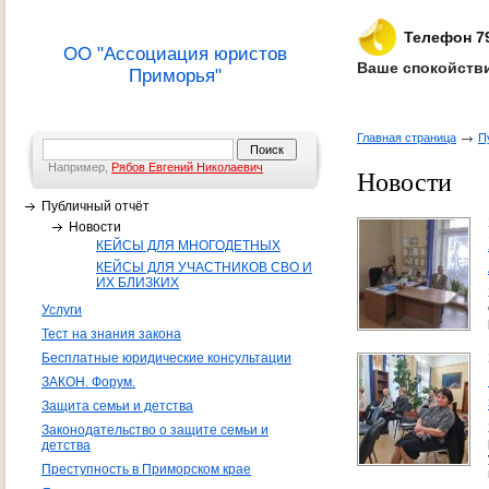
Телефон 7
ОО "Ассоциация юристов
Ваше спокойстви
Приморья"
Главная страница
П
Например,
Рябов Евгений Николаевич
Новости
Публичный отчёт
Новости
КЕЙСЫ ДЛЯ МНОГОДЕТНЫХ
КЕЙСЫ ДЛЯ УЧАСТНИКОВ СВО И
ИХ БЛИЗКИХ
Услуги
Тест на знания закона
Бесплатные юридические консультации
ЗАКОН. Форум.
Защита семьи и детства
Законодательство о защите семьи и
детства
Преступность в Приморском крае