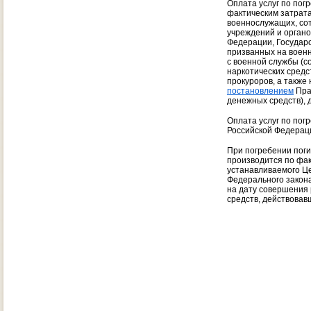
Оплата услуг по пог
фактическим затрата
военнослужащих, сот
учреждений и органо
Федерации, Государс
призванных на военн
с военной службы (с
наркотических средс
прокуроров, а также
постановлением
Прав
денежных средств), 
Оплата услуг по пог
Российской Федераци
При погребении поги
производится по фак
устанавливаемого Ц
Федерального закона
на дату совершения 
средств, действовав