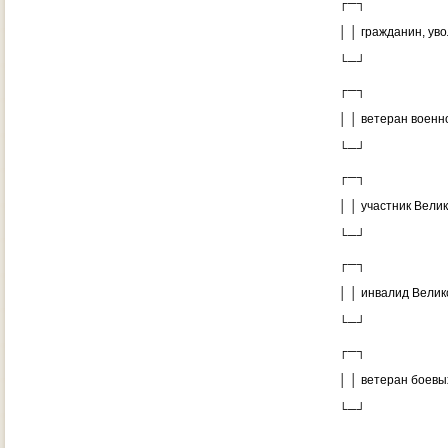
┌─┐
│ │ гражданин, уво
└─┘
┌─┐
│ │ ветеран военно
└─┘
┌─┐
│ │ участник Велик
└─┘
┌─┐
│ │ инвалид Велико
└─┘
┌─┐
│ │ ветеран боевых
└─┘