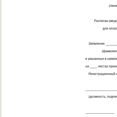
(линия от
Расписка-уведомле
для оплаты усл
Заявление _______
(фамилия, имя, о
и указанные в заяв
на ____ листах приня
Регистрационный н
_________________
(должность, подпис
________________