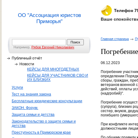
Телефон 7
ОО "Ассоциация юристов
Ваше спокойстви
Приморья"
Главная страница
П
Например,
Рябов Евгений Николаевич
Погребение
Публичный отчёт
06.12.2023
Новости
КЕЙСЫ ДЛЯ МНОГОДЕТНЫХ
Погребение участни
КЕЙСЫ ДЛЯ УЧАСТНИКОВ СВО И
определении Порядк
ИХ БЛИЗКИХ
сборы, граждан, пре
ветеранов военной с
Услуги
действий, оплаты ус
(надгробий)".
Тест на знания закона
Бесплатные юридические консультации
Погребение осуществ
(супруга), близких 
ЗАКОН. Форум.
сестер, внуков, дед
Защита семьи и детства
погибшего (умершего
Законодательство о защите семьи и
При конфликте инте
детства
должностными лицам
Преступность в Приморском крае
По общему правилу к