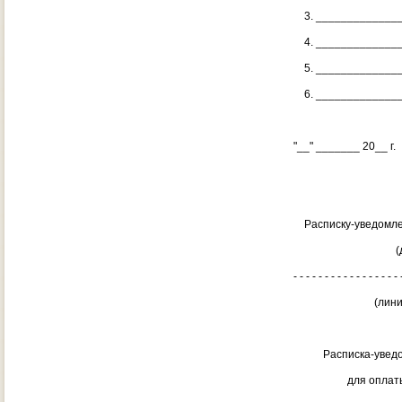
3. ______________
4. ______________
5. ______________
6. ______________
"__" _______ 20_
(подпись, ф
Расписку-уведомле
(дата, подпи
- - - - - - - - - - - - - - - - - 
(линия от
Расписка-уведомле
для оплаты изго