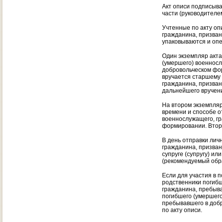
Акт описи подписыва
части (руководителе
Учтенные по акту оп
гражданина, призван
упаковываются и опе
Один экземпляр акта
(умершего) военносл
добровольческом фор
вручается старшему 
гражданина, призван
дальнейшего вручения
На втором экземпляр
времени и способе о
военнослужащего, гр
формировании. Второ
В день отправки лич
гражданина, призван
супруге (супругу) и
(рекомендуемый обр
Если для участия в п
родственники погибш
гражданина, пребыва
погибшего (умершего
пребывавшего в добр
по акту описи.