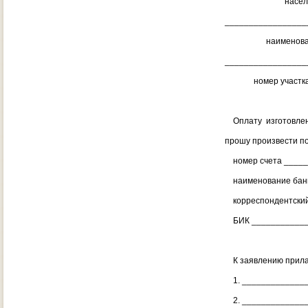
населенный
_________________
наименование к
_________________
номер участка (се
Оплату изготовлени
прошу произвести п
номер счета _____
наименование банк
корреспондентский
БИК _____________
К заявлению прила
1. ______________
2. ______________