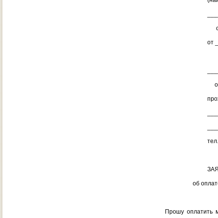
(наименование 
____________
субъекта Ро
от __________
(фамили
_____________
отчество (пр
проживающей(е
____________
____________
тел. ________
ЗАЯВЛЕ
об оплате услу
Прошу оплатить мне