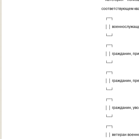
соответствующем ква
┌─┐
│ │ военнослужащ
└─┘
┌─┐
│ │ гражданин, при
└─┘
┌─┐
│ │ гражданин, пре
└─┘
┌─┐
│ │ гражданин, уво
└─┘
┌─┐
│ │ ветеран военно