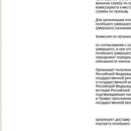
военную службу по п
комиссариата к мест
службы по призыву.
Для организации пох
погибшего (умершего
(умершего) назначае
Комиссия по органи
по согласованию с с
(умершего), а при о
погибшего (умершего
определяет порядок
обязанности членов 
Организует получен
Российской Федераци
государственной рег
о государственной р
Российской Федерации
юстиции Российской 
подтверждающих нали
и Правил заполнения
государственной рег
организует доставку 
портрета погибшего 