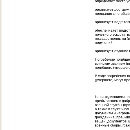
определяет место ус
организует доставку
прощания с погибши
организует подгото
обеспечивает подгот
почетного эскорта, 
государственными (в
поручений;
организует отдание 
Погребение погибшег
воинским званием (п
погибшего (умершего
В ходе погребения п
(умершего) могут пр
На находившиеся пр
пребывавшем в добро
военной службы (при
а также в служебно
документы и награды
гражданина, пребыва
вещей, документов, 
военные сборы, граж