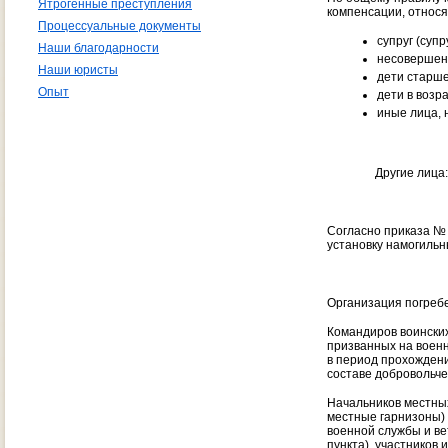
Ятрогенные преступления
компенсации, относя
Процессуальные документы
супруг (супр
Наши благодарности
несовершен
Наши юристы
дети старше
Опыт
дети в возр
иные лица, 
Другие лица: мать,
Согласно приказа № 
установку намогильн
Организация погребе
Командиров воинских
призванных на воен
в период прохождени
составе добровольче
Начальников местных
местные гарнизоны) 
военной службы и ве
пункта), участников