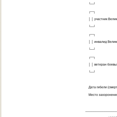
└─┘
┌─┐
│ │ участник Велик
└─┘
┌─┐
│ │ инвалид Велико
└─┘
┌─┐
│ │ ветеран боевых
└─┘
Дата гибели (смерт
Место захоронения 
(госуд
_________________