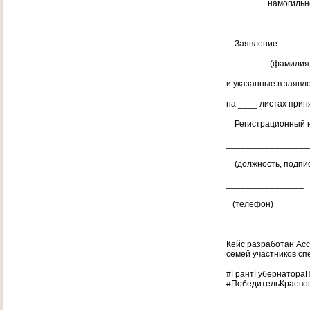
намогильного со
Заявление _______
(фамилия, имя, о
и указанные в заяв
на ____ листах приня
Регистрационный н
_________________
(должность, подпис
________________
(телефон)
Кейс разработан Ас
семей участников сп
#ГрантГубернатора
#ПобедительКраево