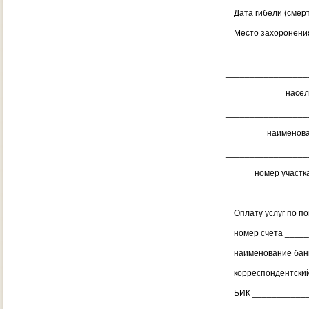
Дата гибели (смерт
Место захоронения 
(госуд
_________________
населенный
_________________
наименование к
_________________
номер участка (се
Оплату услуг по по
номер счета _____
наименование банк
корреспондентский
БИК _____________