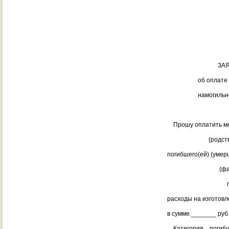
___________
___________
тел. ______
ЗАЯВЛЕ
об оплате изгот
намогильного со
Прошу оплатить мн
(родственная св
погибшего(ей) (уме
(фамилия, имя
погибшего(е
расходы на изготовл
в сумме _______ руб.
Категория погибше