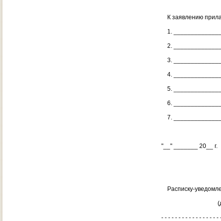
К заявлению прила
1. ______________
2. ______________
3. ______________
4. ______________
5. ______________
6. ______________
7. ______________
"__" _______ 20_
(подпись, ф
Расписку-уведомле
(дата, подпи
- - - - - - - - - - - - - - - - - 