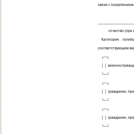
связи с погребение
(фамил
_________________
отчество (при нал
Категория погибше
соответствующем ква
┌─┐
│ │ военнослужащ
└─┘
┌─┐
│ │ гражданин, при
└─┘
┌─┐
│ │ гражданин, пре
└─┘