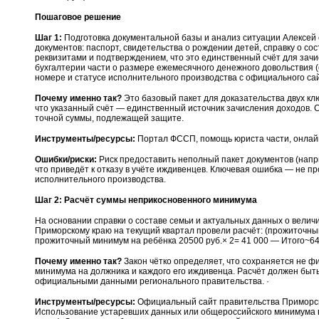
Пошаговое решение
Шаг 1:
Подготовка документальной базы и анализ ситуации Алексей 
документов: паспорт, свидетельства о рождении детей, справку о сост
реквизитами и подтверждением, что это единственный счёт для зачи
бухгалтерии части о размере ежемесячного денежного довольствия (с
номере и статусе исполнительного производства с официального с
Почему именно так?
Это базовый пакет для доказательства двух кл
что указанный счёт — единственный источник зачисления доходов. 
точной суммы, подлежащей защите.
Инструменты/ресурсы:
Портал ФССП, помощь юриста части, онлайн
Ошибки/риски:
Риск предоставить неполный пакет документов (напри
что приведёт к отказу в учёте иждивенцев. Ключевая ошибка — не пр
исполнительного производства.
Шаг 2: Расчёт суммы неприкосновенного минимума
На основании справки о составе семьи и актуальных данных о вели
Приморскому краю на текущий квартал провели расчёт: (прожиточный
прожиточный минимум на ребёнка 20500 руб.× 2= 41 000 — Итого~64
Почему именно так?
Закон чётко определяет, что сохраняется не ф
минимума на должника и каждого его иждивенца. Расчёт должен бы
официальными данными регионального правительства. ·
Инструменты/ресурсы:
Официальный сайт правительства Приморског
Использование устаревших данных или общероссийского минимума в