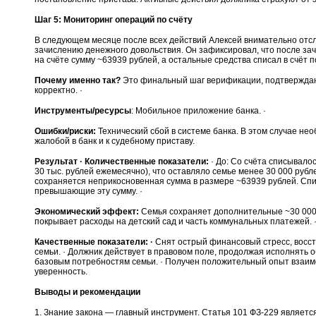
Шаг 5: Мониторинг операций по счёту
В следующем месяце после всех действий Алексей внимательно отс
зачислению денежного довольствия. Он зафиксировал, что после за
на счёте сумму ~63939 рублей, а остальные средства списал в счёт п
Почему именно так?
Это финальный шаг верификации, подтверждаю
корректно. ·
Инструменты/ресурсы
: Мобильное приложение банка. ·
Ошибки/риски:
Технический сбой в системе банка. В этом случае не
жалобой в банк и к судебному приставу.
Результат · Количественные показатели:
· До: Со счёта списывало
30 тыс. рублей ежемесячно), что оставляло семье менее 30 000 рубле
сохраняется неприкосновенная сумма в размере ~63939 рублей. Спи
превышающие эту сумму. ·
Экономический эффект:
Семья сохраняет дополнительные ~30 000
покрывает расходы на детский сад и часть коммунальных платежей. 
Качественные показатели: ·
Снят острый финансовый стресс, восс
семьи. · Должник действует в правовом поле, продолжая исполнять о
базовым потребностям семьи. · Получен положительный опыт взаимо
уверенность.
Выводы и рекомендации
1. Знание закона — главный инструмент. Статья 101 ФЗ-229 являе