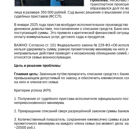
Проблема:
Несколько л
транспортное происшест
образовался долг по в
лица в размере 350 000 рублей. Суд вынес решение о взыскании это
судебных приставов (ФССП).
В январе 2025 года пристав возбудил исполнительное производство и
денежное довольствие, постановление о списании средств. Банк нач
поступающей суммы. Это привело к критической финансовой ситуаци
оплату коммунальных услуг, детского сада и продуктов.
ВАЖНО: Согласно ст. 101 Федерального закона № 229-ФЗ «Об испол
нельзя удерживать сумму, равную прожиточному минимуму на него и 
неправильные действия приводят к незаконному обнищанию семей, о
относятся семьи военнослужащих.
Цель и решение проблемы
Главная цель:
Законным путём прекратить списание средств с банко
превышающем допустимый по закону, и обеспечить ежемесячное со
на него и членов его семьи.
Критерии успеха (KPI):
1. Получение от судебного пристава-исполнителя официального по
неприкосновенного минимума.
2. Прекращение списаний сверх разрешённой законом суммы банком 
3. Количественный показатель: сохранение ежемесячно суммы в раз
прожиточного минимума на каждого члена семьи (на момент дела: на
~20500 руб.).