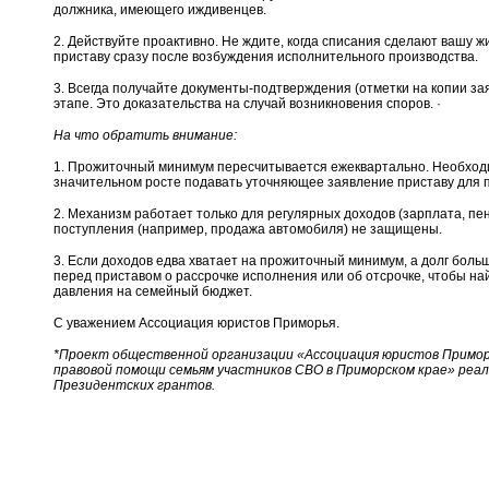
должника, имеющего иждивенцев.
2. Действуйте проактивно. Не ждите, когда списания сделают вашу 
приставу сразу после возбуждения исполнительного производства.
3. Всегда получайте документы-подтверждения (отметки на копии за
этапе. Это доказательства на случай возникновения споров. ·
На что обратить внимание:
1. Прожиточный минимум пересчитывается ежеквартально. Необходи
значительном росте подавать уточняющее заявление приставу для 
2. Механизм работает только для регулярных доходов (зарплата, пе
поступления (например, продажа автомобиля) не защищены.
3. Если доходов едва хватает на прожиточный минимум, а долг боль
перед приставом о рассрочке исполнения или об отсрочке, чтобы н
давления на семейный бюджет.
С уважением Ассоциация юристов Приморья.
*Проект общественной организации «Ассоциация юристов Примор
правовой помощи семьям участников СВО в Приморском крае» реа
Президентских грантов.