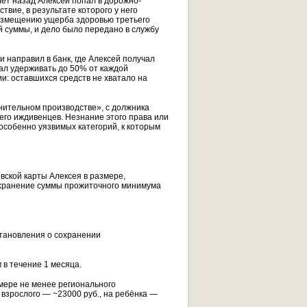
ет назад Алексей попал в дорожно-
вие, в результате которого у него
озмещению ущерба здоровью третьего
й суммы, и дело было передано в службу
 направил в банк, где Алексей получал
ал удерживать до 50% от каждой
и: оставшихся средств не хватало на
нительном производстве», с должника
его иждивенцев. Незнание этого права или
собенно уязвимых категорий, к которым
вской карты Алексея в размере,
хранение суммы прожиточного минимума
становления о сохранении
в течение 1 месяца.
мере не менее регионального
 взрослого — ~23000 руб., на ребёнка —