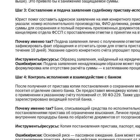
выше). Это привело бы к занижению защищаемой суммы.
Шаг 3: Составление и подача заявления судебному приставу-ис
Юрист помог составить адресное заявление на имя конкретного прис
указали: номер исполнительного производства, ФИО должника, рекви
суммы для сохранения и полный перечень приложенных документов.
канцелярию отдела ФССП с проставлением отметки о принятии на в
Почему именно так?
Подача заявления лично с получением отметк
зафиксировать факт обращения и отсчитать сроки для ответа пристав
течение 10 дней). Указание одного конкретного счёта упрощает проце
Инструменты/ресурсы:
Образец заявления, найденный на юридиче
Ошибки/риски:
Подача заявления ненадлежащим образом может прив
формулировка или отсутствие расчёта суммы — к затягиванию проце
Шаг 4: Контроль исполнения и взаимодействие с банком
После получения от пристава копии постановления о сохранении ми
посетил отделение своего банка. Он предоставил менеджеру копию 
о применении к указанному счёту положений ст. 99 ФЗ-229. Также уд
зарегистрировано входящей почтой банка. ·
Почему именно так?
Банк, списывающий средства по исполнительно
постановлениями пристава об ограничении взыскания. Личное предос
внутренние процедуры банка по обработке документов от госорганов 
Инструменты/ресурсы:
Копия постановления пристава, паспорт, кар
Ошибки/риски:
Основной риск — пассивное ожидание. Банк может не
постановление пристава. Активные действия должника страхуют от э