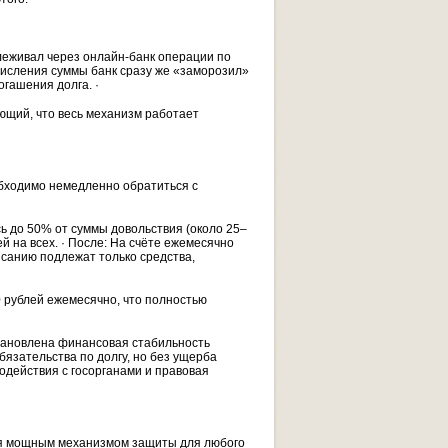
леживал через онлайн-банк операции по
числения суммы банк сразу же «заморозил»
огашения долга. ·
щий, что весь механизм работает
обходимо немедленно обратиться с
сь до 50% от суммы довольствия (около 25–
й на всех. · После: На счёте ежемесячно
санию подлежат только средства,
 рублей ежемесячно, что полностью
·
тановлена финансовая стабильность
бязательства по долгу, но без ущерба
действия с госорганами и правовая
тся мощным механизмом защиты для любого