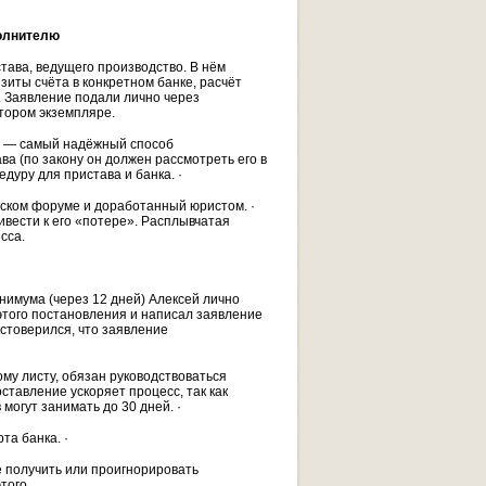
полнителю
тава, ведущего производство. В нём
зиты счёта в конкретном банке, расчёт
 Заявление подали лично через
тором экземпляре.
и — самый надёжный способ
а (по закону он должен рассмотреть его в
дуру для пристава и банка. ·
ском форуме и доработанный юристом. ·
ести к его «потере». Расплывчатая
сса.
нимума (через 12 дней) Алексей лично
этого постановления и написал заявление
остоверился, что заявление
му листу, обязан руководствоваться
тавление ускоряет процесс, так как
могут занимать до 30 дней. ·
та банка. ·
 получить или проигнорировать
того.