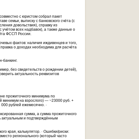
совместно с юристом собрал пакет
аве семьи, выписку с банковского счёта (с
сления довольствия), справку из
 учётом всех надбавок), а также данные о
айта ФССП России.
ючевых фактов: наличия иждивенцев и того,
Справка о доходах необходима для расчёта
-банкинг.
мер, без свидетельств о рождении детей),
оверить актуальность реквизитов
чине прожиточного минимума по
 минимум на взрослого) — ~23000 руб. +
 000 рублей ежемесячно. ·
иксированная сумма, а сумма прожиточного
ть актуальным и подтверждённым
о края, калькулятор. · Ошибки/риски:
место регионального (который часто