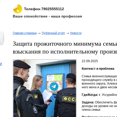
Телефон 79025555112
Ваше спокойствие - наша профессия
Главная страница
Публичный отчёт
Новости
Защита прожиточного минимума семь
взыскания по исполнительному произв
22.09.2025
И
Контекст и проблема
Семья военнослужащего 
проходящего службу в 
военного округа. Алекс
него жена и двое несо
Где/Когда: г
. Уссурийск
Задача:
Обеспечить фи
доходы на уровне не н
члена семьи.