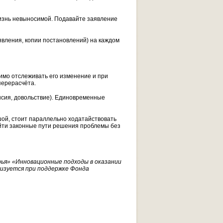
жизнь невыносимой. Подавайте заявление
явления, копии постановлений) на каждом
мо отслеживать его изменение и при
перерасчёта.
нсия, довольствие). Единовременные
шой, стоит параллельно ходатайствовать
айти законные пути решения проблемы без
ья» «Инновационные подходы в оказании
лизуется при поддержке Фонда