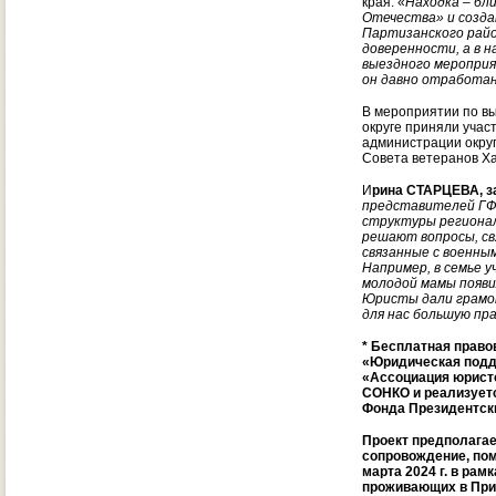
края. «
Находка – бл
Отечества» и созда
Партизанского район
доверенности, а в 
выездного мероприя
он давно отработан
В мероприятии по в
округе приняли учас
администрации округ
Совета ветеранов Ха
И
рина СТАРЦЕВА, з
представителей ГФ
структуры региона
решают вопросы, св
связанные с военны
Например, в семье 
молодой мамы появи
Юристы дали грамо
для нас большую пр
* Бесплатная право
«Юридическая подд
«Ассоциация юристо
СОНКО и реализуетс
Фонда Президентски
Проект предполагае
сопровождение, помо
марта 2024 г. в ра
проживающих в При