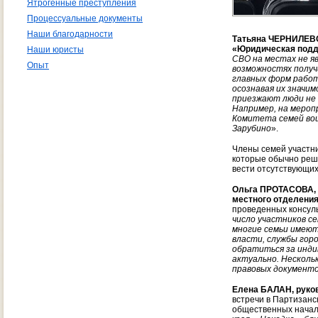
Ятрогенные преступления
Процессуальные документы
Наши благодарности
Татьяна ЧЕРНИЛЕВС
«Юридическая подд
Наши юристы
СВО на местах не я
Опыт
возможностях получ
главных форм работ
осознавая их значим
приезжают люди не т
Например, на мероп
Комитета семей вои
Зарубино
».
Члены семей участни
которые обычно реша
вести отсутствующих
Ольга ПРОТАСОВА, 
местного отделения
проведенных консуль
число участников се
многие семьи имею
власти, службы гор
обратиться за инди
актуально. Несколь
правовых документо
Елена БАЛАН, руков
встречи в Партизанс
общественных начал