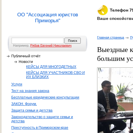
Телефон 7
ОО "Ассоциация юристов
Ваше спокойстви
Приморья"
Главная страница
П
Например,
Рябов Евгений Николаевич
Выездные к
Публичный отчёт
большим у
Новости
КЕЙСЫ ДЛЯ МНОГОДЕТНЫХ
КЕЙСЫ ДЛЯ УЧАСТНИКОВ СВО И
ИХ БЛИЗКИХ
Услуги
Тест на знания закона
Бесплатные юридические консультации
ЗАКОН. Форум.
Защита семьи и детства
Законодательство о защите семьи и
детства
Преступность в Приморском крае