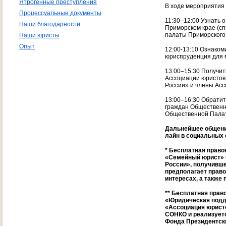
Ятрогенные преступления
В ходе мероприятия 
Процессуальные документы
11:30–12:00 Узнать 
Наши благодарности
Приморском крае (сп
палаты Приморского 
Наши юристы
Опыт
12:00-13:10 Ознаком
юриспруденция для 
13:00–15:30 Получит
Ассоциации юристов
России» и члены Ас
13:00–16:30 Обрати
граждан Общественно
Общественной Палат
Дальнейшее общение
лайн в социальных 
* Бесплатная право
«Семейный юрист» 
России», получивше
предполагает право
интересах, а также
** Бесплатная прав
«Юридическая подд
«Ассоциация юристо
СОНКО и реализуетс
Фонда Президентски