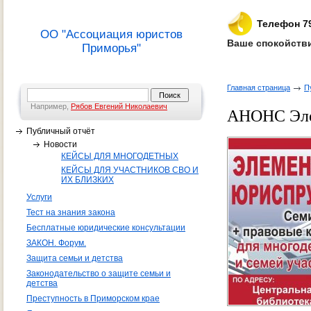
Телефон 7
ОО "Ассоциация юристов
Ваше спокойстви
Приморья"
Главная страница
П
Например,
Рябов Евгений Николаевич
АНОНС Элем
Публичный отчёт
Новости
КЕЙСЫ ДЛЯ МНОГОДЕТНЫХ
КЕЙСЫ ДЛЯ УЧАСТНИКОВ СВО И
ИХ БЛИЗКИХ
Услуги
Тест на знания закона
Бесплатные юридические консультации
ЗАКОН. Форум.
Защита семьи и детства
Законодательство о защите семьи и
детства
Преступность в Приморском крае