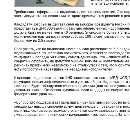
и пытаться исполнить.
Требования к оформлению подписных листов очень жесткие. Это опр
часть документа, на основании которого принимается решение о рег
Кандидату, который выдвигает себя на выборы Президента России 
представить в ЦИК 300 тысяч правильно оформленных и достоверны
должны быть не менее, чем в 40 регионах (в каждом не более 7.5 тыс
политической партии достаточно собрать 100 тысяч подписей, но тож
более, чем по 2.5 тысячи.
Если учесть, что на подписном листе обычно размещается 5-6 подп
подписавшихся, то несложно посчитать, что количество листов долж
кандидата и порядка 50 тысяч у самовыдвиженца. Это – гигантский 
собрать и оформить, не допустив ошибок. Какими бы щепетильными 
регионах практически невозможно не столкнуться с тем, что у юрист
есть попросту не нарвавшись на нерадивых исполнителей.
К проверке подписных листов ЦИК привлекает экспертов МВД, ФСБ, 
государственные информационные и учетные базы. Надеяться, что в
листов не будет обнаружено сбоев оформления (или что они уложат
довольно наивно. Особенно в условиях, если кандидат не опирается
федерального уровня».
«Вопрос, кто поддерживает кандидата, - центральный вопрос на выб
сегодня как никогда сплочено вокруг действующего президента и рос
политику, как искусство возможного, а не как схему взаимодействия п
лучшее время для политических начинаний», - резюмировала Татьян