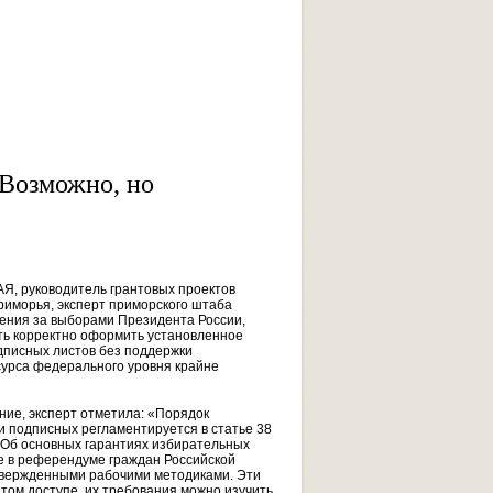
 Возможно, но
, руководитель грантовых проектов
иморья, эксперт приморского штаба
ения за выборами Президента России,
сть корректно оформить установленное
дписных листов без поддержки
урса федерального уровня крайне
ние, эксперт отметила: «Порядок
 подписных регламентируется в статье 38
«Об основных гарантиях избирательных
ие в референдуме граждан Российской
твержденными рабочими методиками. Эти
ытом доступе, их требования можно изучить