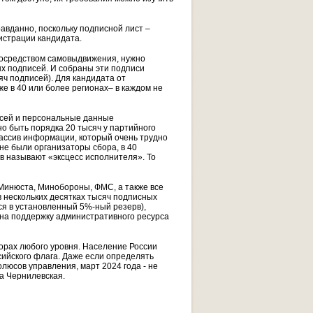
авданно, поскольку подписной лист –
истрации кандидата.
посредством самовыдвижения, нужно
х подписей. И собраны эти подписи
яч подписей). Для кандидата от
е в 40 или более регионах– в каждом не
исей и персональные данные
но быть порядка 20 тысяч у партийного
массив информации, который очень трудно
не были организаторы сбора, в 40
ов называют «эксцесс исполнителя». То
Минюста, Минобороны, ФМС, а также все
 нескольких десятках тысяч подписных
ся в установленный 5%-ный резерв),
 на поддержку административного ресурса
орах любого уровня. Население России
сийского флага. Даже если определять
олюсов управления, март 2024 года - не
а Чернилевская.