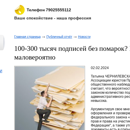
Телефон 79025555112
Ваше спокойствие - наша профессия
Главная страница
Публичный отчёт
Новости
100-300 тысяч подписей без помарок?
маловероятно
02.02.2024
И
Татьяна ЧЕРНИЛЕВСКАЯ
Ассоциации юристов Пр
общественного наблюд
считает, что вероятно
законом количество по
административного рес
невысока.
Аргументируя свое мне
оформления и проверки
федерального закона 
прав и права на участ
Федерации", а также у
документы есть в откр