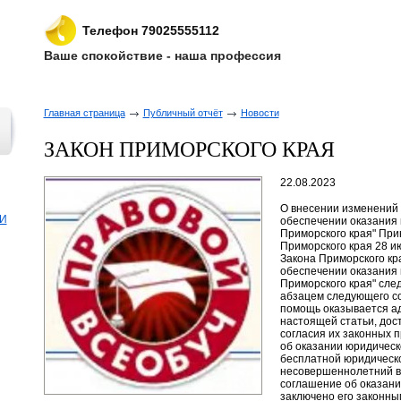
Телефон 79025555112
Ваше спокойствие - наша профессия
Главная страница
Публичный отчёт
Новости
ЗАКОН ПРИМОРСКОГО КРАЯ
22.08.2023
О внесении изменений в статью 3 Закона Приморского края "Об обеспечении оказания юридической помощи на территории Приморского края" Принят Законодательным Собранием Приморского края 28 июня 2023 года Статья 1 Внести в статью 3 Закона Приморского края от 5 мая 2012 года N 31-КЗ "Об обеспечении оказания юридической помощи на территории Приморского края" следующие изменения: 1) часть 1 дополнить абзацем следующего содержания: "Бесплатная юридическая помощь оказывается адвокатами лицам, указанным в части 2 настоящей статьи, достигшим возраста 14 лет, с письменного согласия их законных представителей на заключение соглашений об оказании юридической помощи. В случае, если за оказанием бесплатной юридической помощи обратился несовершеннолетний в возрасте до 14 лет, ему разъясняется, что соглашение об оказании юридической помощи может быть заключено его законным представителем."; 2) в части 2: а) дополнить пунктами 3(1) - 3(7) следующего содержания: "3(1)) гражданам, проходящим (проходившим) военную службу в Вооруженных Силах Российской Федерации, гражданам, находящимся (находившимся)) на военной службе (службе) в войсках национальной гвардии Российской Федерации, в воинских формированиях и органах, указанных в пункте 6 статьи 1 Федерального закона от 31 мая 1996 года N 61-ФЗ "Об обороне", при условии их участия в специальной военной операции на территориях Украины, Донецкой Народной Республики, Луганской Народной Республики, Запорожской области и Херсонской области и (или) выполнения ими задач по отражению вооруженного вторжения на территорию Российской Федерации, в ходе вооруженной провокации на Государственной границе Российской Федерации и приграничных территориях субъектов Российской Федерации, прилегающих к районам проведения специальной военной операции на территориях Украины, Донецкой Народной Республики, Луганской Народной Республики, Запорожской области и Херсонской области (далее - специальная военная операция на территориях Украины, Донецкой Народной Республики, Луганской Народной Республики, Запорожской области и Херсонской области и (или) выполнение задач по отражению вооруженного вторжения, в ходе вооруженной провокации); 3(2)) находящимся (находившимся) на территориях Украины, Донецкой Народной Республики, Луганской Народной Республики, Запорожской области и Херсонской области, а также на приграничных территориях субъектов Российской Федерации, прилегающих к районам проведения специальной военной операции на территориях Украины, Донецкой Народной Республики, Луганской Народной Республики, Запорожской области и Херсонской области служащим (работникам) правоохранительных органов Российской Федерации, гражданам, выполняющим (выполнявшим) служебные и иные аналогичные функции на указанных территориях; 3(3)) гражданам, призванным на военную службу по мобилизации в Вооруженные Силы Российской Федерации, при условии их участия в специальной военной операции на территориях Украины, Донецкой Народной Республики, Луганской Народной Республики, Запорожской области и Херсонской области и (или) выполнения ими задач по отражению вооруженного вторжения, в ходе вооруженной провокации; 3(4)) гражданам, заключившим контракт о добровольном содействии в выполнении задач, возложенных на Вооруженные Силы Российской Федерации, при условии их участия в специальной военной операции на территориях Украины, Донецкой Народной Республики, Луганской Народной Республики, Запорожской области и Херсонской области и (или) выполнения ими задач по отражению вооруженного вторжения, в ходе вооруженной провокации; 3(5)) гражданам, заключившим контракт (имевшим иные правоотношения) с организацией, содействующей выполнению 
И