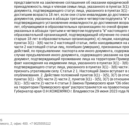
26
икого, 2, офис 400. +7 9025555112