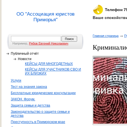
Телефон 7
ОО "Ассоциация юристов
Ваше спокойстви
Приморья"
Главная страница
П
Например,
Рябов Евгений Николаевич
Криминалис
Публичный отчёт
Новости
КЕЙСЫ ДЛЯ МНОГОДЕТНЫХ
КЕЙСЫ ДЛЯ УЧАСТНИКОВ СВО И
ИХ БЛИЗКИХ
Услуги
Тест на знания закона
Бесплатные юридические консультации
ЗАКОН. Форум.
Защита семьи и детства
Законодательство о защите семьи и
детства
Преступность в Приморском крае