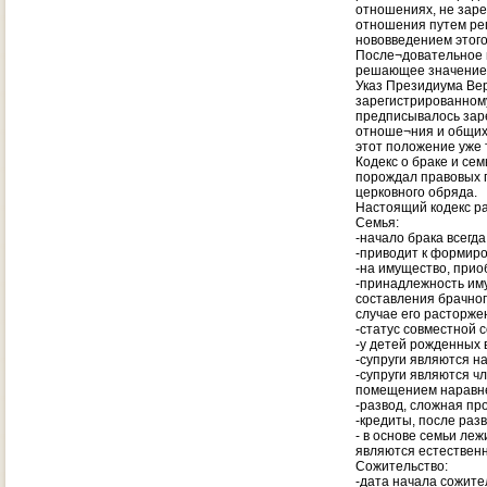
отношениях, не заре
отношения путем ре
нововведением этог
После¬довательное п
решающее значение 
Указ Президиума Вер
зарегистрированному
предписывалось заре
отноше¬ния и общих 
этот положение уже 
Кодекс о браке и се
порождал правовых 
церковного обряда.
Настоящий кодекс р
Семья:
-начало брака всегд
-приводит к формиро
-на имущество, прио
-принадлежность иму
составления брачног
случае его расторже
-статус совместной 
-у детей рожденных 
-супруги являются н
-супруги являются 
помещением наравне 
-развод, сложная пр
-кредиты, после раз
- в основе семьи ле
являются естествен
Сожительство:
-дата начала сожите