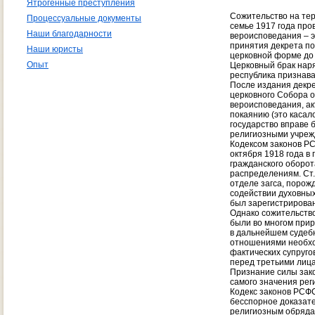
Ятрогенные преступления
Сожительство на тер
Процессуальные документы
семье 1917 года про
Наши благодарности
вероисповедания – э
принятия декрета по
Наши юристы
церковной форме до 
Опыт
Церковный брак нар
республика признава
После издания декре
церковного Собора о
вероисповедания, ак
покаянию (это касал
государство вправе 
религиозными учреж
Кодексом законов РС
октября 1918 года в
гражданского оборот
распределениям. Ст.
отделе загса, порож
содействии духовных 
был зарегистрирован
Однако сожительство
были во многом прир
в дальнейшем судебн
отношениями необхо
фактических супруго
перед третьими лица
Признание силы зак
самого значения рег
Кодекс законов РСФС
бесспорное доказате
религиозным обрядам