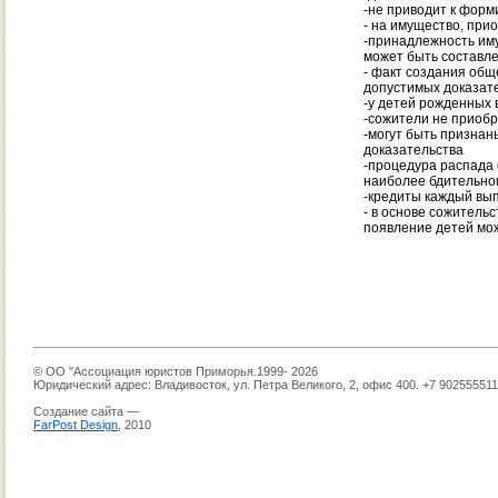
-не приводит к форм
- на имущество, при
-принадлежность иму
может быть составле
- факт создания общ
допустимых доказат
-у детей рожденных 
-сожители не приобр
-могут быть признан
доказательства
-процедура распада 
наиболее бдительно
-кредиты каждый вы
- в основе сожитель
появление детей мож
© ОО "Ассоциация юристов Приморья.1999- 2026
Юридический адрес: Владивосток, ул. Петра Великого, 2, офис 400. +7 90255551
Создание сайта —
FarPost Design
, 2010