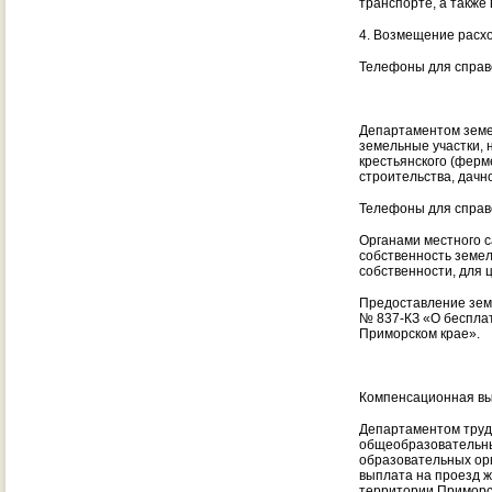
транспорте, а также 
4. Возмещение расход
Телефоны для справо
Департаментом земе
земельные участки, 
крестьянского (ферм
строительства, дачно
Телефоны для справо
Органами местного 
собственность земел
собственности, для 
Предоставление земе
№ 837-КЗ «О бесплат
Приморском крае».
Компенсационная в
Департаментом труд
общеобразовательны
образовательных ор
выплата на проезд 
территории Приморск