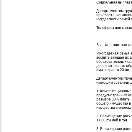
Социальная выплата
Департаментом труд
приобретение жилого
нуждаемости семей 
Телефоны для справо
Вы – многодетная с
Многодетная семья в
воспитывающая их до
образовательных ор
дополнительные обра
ими возраста 23 лет.
Департаментом труд
имеющим среднедуше
1. Компенсационные 
предусмотренных час
размере 30% платы з
общего имущества в 
имущества в многокв
2. Возмещение расхо
1 060 рублей в год.
3. Возмещение расхо