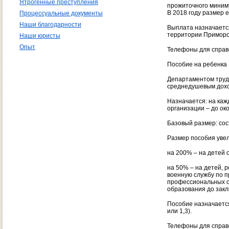
Ятрогенные преступления
прожиточного миниму
В 2018 году размер 
Процессуальные документы
Наши благодарности
Выплата назначаетс
территории Приморск
Наши юристы
Опыт
Телефоны для справо
Пособие на ребенка
Департаментом труда
среднедушевым дохо
Назначается: на каж
организации – до ок
Базовый размер: сос
Размер пособия уве
на 200% – на детей 
на 50% – на детей, 
военную службу по п
профессиональных о
образования до закл
Пособие назначается
или 1,3).
Телефоны для справо