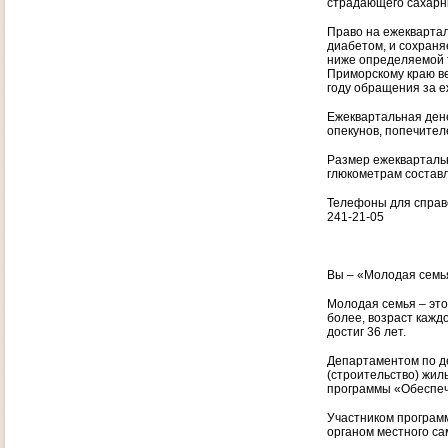
страдающего сахарн
Право на ежекварта
диабетом, и сохраня
ниже определяемой 
Приморскому краю в
году обращения за 
Ежеквартальная ден
опекунов, попечител
Размер ежекварталь
глюкометрам составля
Телефоны для справо
241-21-05
Вы – «Молодая семь
Молодая семья – это
более, возраст каждо
достиг 36 лет.
Департаментом по д
(строительство) жил
программы «Обеспеч
Участником програм
органом местного с