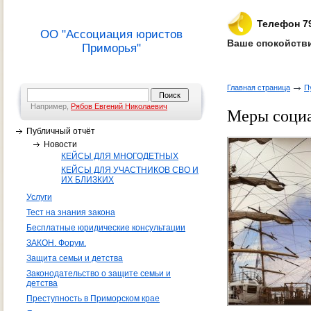
Телефон 7
ОО "Ассоциация юристов
Ваше спокойстви
Приморья"
Главная страница
П
Например,
Рябов Евгений Николаевич
Меры социа
Публичный отчёт
Новости
КЕЙСЫ ДЛЯ МНОГОДЕТНЫХ
КЕЙСЫ ДЛЯ УЧАСТНИКОВ СВО И
ИХ БЛИЗКИХ
Услуги
Тест на знания закона
Бесплатные юридические консультации
ЗАКОН. Форум.
Защита семьи и детства
Законодательство о защите семьи и
детства
Преступность в Приморском крае