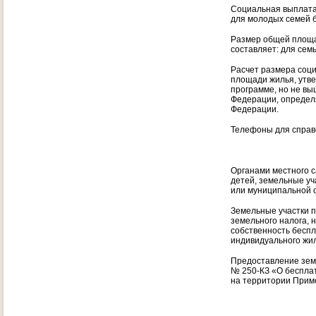
Социальная выплата 
для молодых семей б
Размер общей площа
составляет: для семь
Расчет размера соци
площади жилья, утв
программе, но не вы
Федерации, определ
Федерации.
Телефоны для справо
Органами местного 
детей, земельные уч
или муниципальной с
Земельные участки п
земельного налога, 
собственность беспл
индивидуального жил
Предоставление земе
№ 250-КЗ «О беспла
на территории Примо