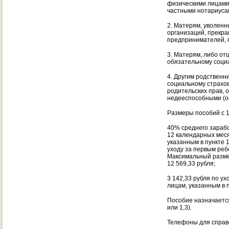
физическими лицами
частными нотариуса
2. Матерям, уволенн
организаций, прекр
предпринимателей, 
3. Матерям, либо от
обязательному соци
4. Другим родствен
социальному страхов
родительских прав, 
недееспособными (о
Размеры пособий с 1
40% среднего зарабо
12 календарных меся
указанным в пункте 
уходу за первым реб
Максимальный разме
12 569,33 рубля;
3 142,33 рубля по у
лицам, указанным в п
Пособие назначается
или 1,3).
Телефоны для справо