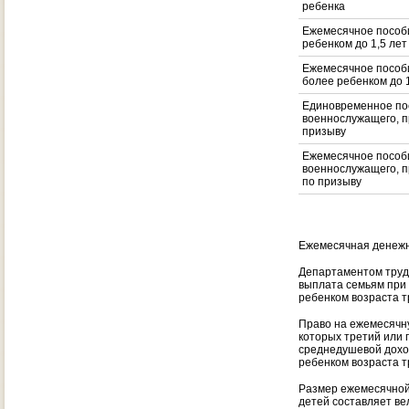
ребенка
Ежемесячное пособи
ребенком до 1,5 лет
Ежемесячное пособи
более ребенком до 1
Единовременное по
военнослужащего, п
призыву
Ежемесячное пособ
военнослужащего, 
по призыву
Ежемесячная денежн
Департаментом труд
выплата семьям при
ребенком возраста т
Право на ежемесячну
которых третий или 
среднедушевой дохо
ребенком возраста т
Размер ежемесячной
детей составляет ве