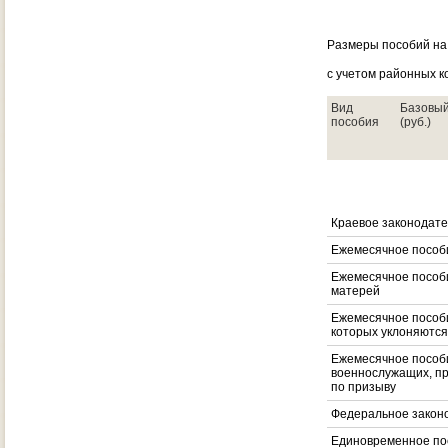
Размеры пособий на
с учетом районных 
Вид
Базовый
пособия
(руб.)
Краевое законодате
Ежемесячное пособ
Ежемесячное пособи
матерей
Ежемесячное пособи
которых уклоняются
Ежемесячное пособ
военнослужащих, п
по призыву
Федеральное закон
Единовременное по