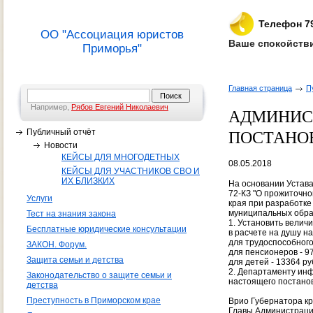
Телефон 7
ОО "Ассоциация юристов
Ваше спокойстви
Приморья"
Главная страница
П
Например,
Рябов Евгений Николаевич
АДМИНИС
Публичный отчёт
ПОСТАНОВЛЕ
Новости
КЕЙСЫ ДЛЯ МНОГОДЕТНЫХ
08.05.2018
КЕЙСЫ ДЛЯ УЧАСТНИКОВ СВО И
ИХ БЛИЗКИХ
На основании Устава
72-КЗ "О прожиточно
Услуги
края при разработк
муниципальных обра
Тест на знания закона
1. Установить велич
Бесплатные юридические консультации
в расчете на душу на
для трудоспособного
ЗАКОН. Форум.
для пенсионеров - 97
Защита семьи и детства
для детей - 13364 ру
2. Департаменту ин
Законодательство о защите семьи и
настоящего постано
детства
Преступность в Приморском крае
Врио Губернатора кр
Главы Администрац