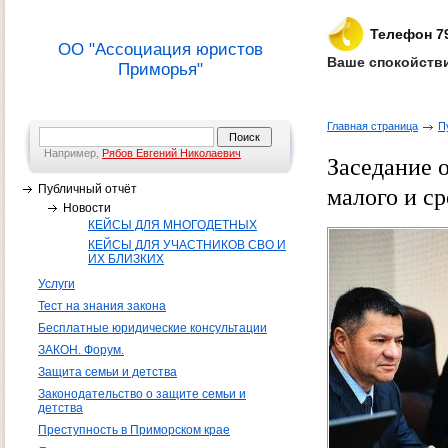
Телефон 7
ОО "Ассоциация юристов
Ваше спокойстви
Приморья"
Главная страница
П
Например,
Рябов Евгений Николаевич
Заседание 
Публичный отчёт
малого и с
Новости
КЕЙСЫ ДЛЯ МНОГОДЕТНЫХ
КЕЙСЫ ДЛЯ УЧАСТНИКОВ СВО И
ИХ БЛИЗКИХ
Услуги
Тест на знания закона
Бесплатные юридические консультации
ЗАКОН. Форум.
Защита семьи и детства
Законодательство о защите семьи и
детства
Преступность в Приморском крае