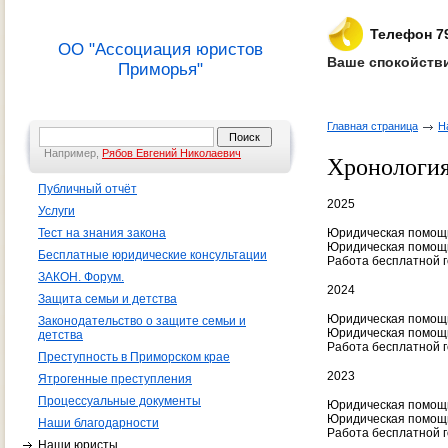
Телефон 7
ОО "Ассоциация юристов
Ваше спокойстви
Приморья"
Главная страница
Н
Например,
Рябов Евгений Николаевич
Хронологи
Публичный отчёт
2025
Услуги
Тест на знания закона
Юридическая помощ
Юридическая помощь
Бесплатные юридические консультации
Работа бесплатной 
ЗАКОН. Форум.
2024
Защита семьи и детства
Юридическая помощ
Законодательство о защите семьи и
Юридическая помощь
детства
Работа бесплатной 
Преступность в Приморском крае
2023
Ятрогенные преступления
Процессуальные документы
Юридическая помощ
Юридическая помощь
Наши благодарности
Работа бесплатной 
Наши юристы