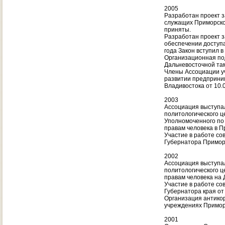
2005
Разработан проект з
служащих Приморског
приняты.
Разработан проект з
обеспечении доступа
года Закон вступил в 
Организационная по
Дальневосточной там
Члены Ассоциации у
развитии предприним
Владивостока от 10.
2003
Ассоциация выступал
политологического 
Уполномоченного по 
правам человека в П
Участие в работе со
Губернатора Приморс
2002
Ассоциация выступал
политологического 
правам человека на 
Участие в работе со
Губернатора края от 
Организация антико
учреждениях Приморс
2001