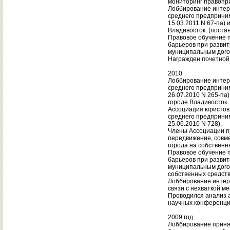
мониторинг правопр
Лоббирование интере
среднего предприни
15.03.2011 N 67-па)
Владивосток. (поста
Правовое обучение 
барьеров при развит
муниципальным дого
Награжден почетной
2010
Лоббирование интере
среднего предприни
26.07.2010 N 265-па
городе Владивосток.
Ассоциация юристов
среднего предприним
25.06.2010 N 728).
Члены Ассоциации пр
передвижение, совме
города на собственн
Правовое обучение 
барьеров при развит
муниципальным дого
собственных средст
Лоббирование интере
связи с нехваткой м
Проводился анализ 
научных конференци
2009 год
Лоббирование принят