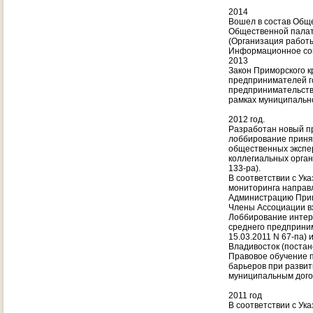
2014
Вошел в состав Общ
Общественной палаты
(Организация работ
Информационное со
2013
Закон Приморского к
предпринимателей г
предпринимательства
рамках муниципальн
2012 год.
Разработан новый п
лоббирование принят
общественных экспе
коллегиальных орган
133-ра).
В соответствии с Ук
мониторинга направ
Администрацию Прим
Члены Ассоциации вх
Лоббирование интере
среднего предприни
15.03.2011 N 67-па)
Владивосток (постан
Правовое обучение 
барьеров при развит
муниципальным дого
2011 год
В соответствии с Ук