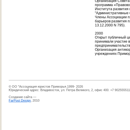
Организация Совета
программа «Правово
Института развития
"Административные б
Члены Ассоциации п
барьеров развития п
13.12.2000 N 795).
2000
Открыт публичный ц
принимали участие 
предпринимательства
Организация антико
учреждениях Приморс
© ОО "Ассоциация юристов Приморья.1999- 2026
Юридический адрес: Владивосток, ул. Петра Великого, 2, офис 400. +7 90255551
Создание сайта —
FarPost Design
, 2010