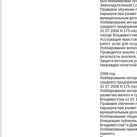
был инициирован Асс
Законодательным Со
Правовое обучение 
барьеров при развит
муниципальным дого
Лоббирование интере
среднего предприни
31.07.2008 N 175-па
городе Владивостоке
Ассоциация юристов 
работ, услуг для го
Лоббирование вопро
Проводился анализ 
результаты анализа
Защита интересов уч
Награжден почетной
2008 год
Лоббирование интере
среднего предприни
31.07.2008 N 175-па)
Лоббирование интер
развитию малого и с
Владивостока от 02.
Правовое обучение 
барьеров при развит
муниципальным дого
Лоббирование общес
Инициация публичных
Владивостока" в Дум
Лоббирование приня
принято.