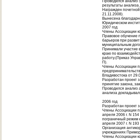
Проводился анализ 
результаты анализа
Награжден почетной
21.11.2008).
Вынесена благодарно
Юридическом инстит
2007 год
Члены Ассоциации ю
Правовое обучение 
барьеров при развит
муниципальным дого
Принимали участие 
краю по взаимодейст
работу.(Приказ Упра
П).
Члены Ассоциации п
предпринимательства
Владивостока от 29.0
Разработан проект 
принятие закона, за
Проводился анализ 
анализа докладывал
2006 год
Разработан проект з
Члены Ассоциации п
апреля 2006 г. N 15
пограничный режим 
апреля 2007 г. N 193
Организация антико
учреждениях Приморс
Члены Ассоциации ю